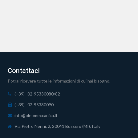
Contattaci
Potrai ricevere tutte le informazioni di cui hai bisogno.
(+39) 02-95330080/82
(+39) 02-95330090
info@oleomeccanica.it
Via Pietro Nenni, 2, 20041 Bussero (MI), Italy