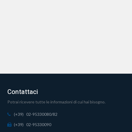
Contattaci
Potrai ricevere tutte le informazioni di cui hai bisogno.
(+39) 02-95330080/82
(+39) 02-95330090